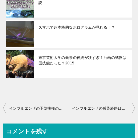
説
スマホで超本格的なホログラムが見れる！？
東京芸術大学の藝祭の神輿が凄すぎ！油画の試験は
国技館だった？2015
投
インフルエンザの予防接種の料金の違いはなぜ起きるのか？
インフルエンザの感染経路は？どうやって防いだら良いの？
稿
ナ
コメントを残す
ビ