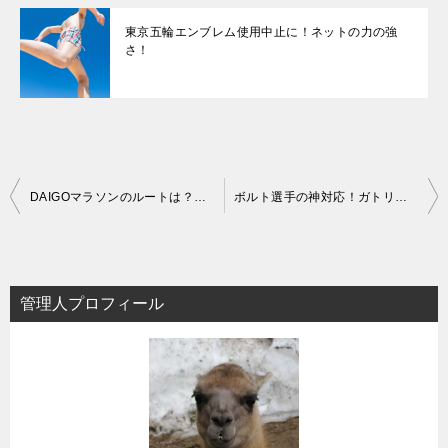
東京五輪エンブレム使用中止に！ネットの力の強
さ！
投
DAIGOマラソンのルートは？ヤラセはあるの？
ボルト選手の神対応！ガトリン選手の隠れた神対応も…
稿
ナ
ビ
管理人プロフィール
ゲ
ー
シ
ョ