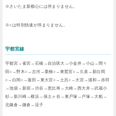
※さいたま新都心には停まりません。
※○は特別快速が停まりません。
宇都宮線
宇都宮→雀宮→石橋→自治医大→小金井→小山→間々
田○→野木○→古河→栗橋○→東鷲宮○→久喜→新白岡
○→白岡○→蓮田→東大宮○→土呂○→大宮→浦和→赤羽
→池袋→新宿→渋谷→恵比寿→大崎→西大井→武蔵小
杉→新川崎→横浜→保土ヶ谷→東戸塚→戸塚→大船→
北鎌倉→鎌倉→逗子