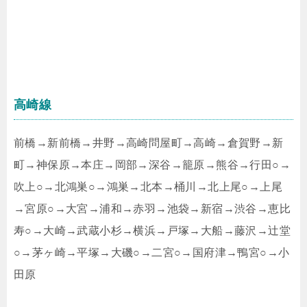
高崎線
前橋→新前橋→井野→高崎問屋町→高崎→倉賀野→新
町→神保原→本庄→岡部→深谷→籠原→熊谷→行田○→
吹上○→北鴻巣○→鴻巣→北本→桶川→北上尾○→上尾
→宮原○→大宮→浦和→赤羽→池袋→新宿→渋谷→恵比
寿○→大崎→武蔵小杉→横浜→戸塚→大船→藤沢→辻堂
○→茅ヶ崎→平塚→大磯○→二宮○→国府津→鴨宮○→小
田原