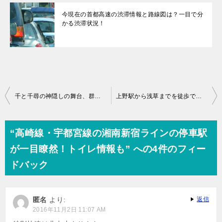
今現在の首都高速の渋滞情報と路線図は？一目で分
かる渋滞状況！
投
千と千尋の神隠しの舞台、群馬の四万温泉、積善館本館を見てきた。
上野駅から浅草までを徒歩で行くルート紹介
稿
ナ
“高崎線・宇都宮線の湘南新宿ラインの停車駅
ビ
が一目瞭然！トイレ情報も” への4件のフィー
ゲ
ドバック
ー
シ
匿名
より:
返信
ョ
2016年11月2日 11:07 AM
ン