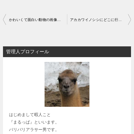
投
かわいくて面白い動物の画像５選！！
アカカワイノシシにどこに行けばあえる？
稿
ナ
ビ
管理人プロフィール
ゲ
ー
シ
ョ
ン
はじめまして暇人こと
『まるっぱ』といいます。
バリバリアラサー男です。